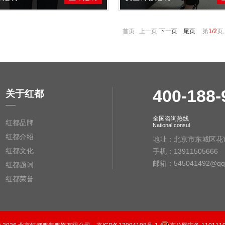
首页 上一页
下一页
尾页
第
1/2
页,
400-188-
关于红都
全国咨询热线
红都品牌
National consul
红都介绍
地址：北京市东城区花
红都文化
手机：13911505666
邮箱：545041492@qq
红都题词
红都荣誉