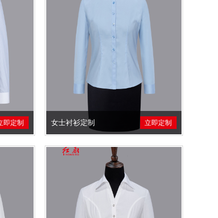
女士衬衫定制
立即定制
立即定制