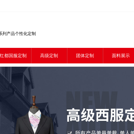
系列产品个性化定制
红都国服定制
高级定制
团体定制
面料展示
ed capital national