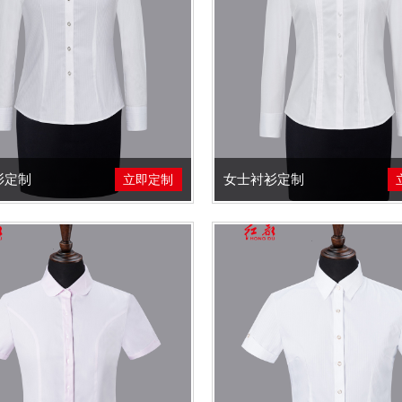
衫定制
女士衬衫定制
立即定制