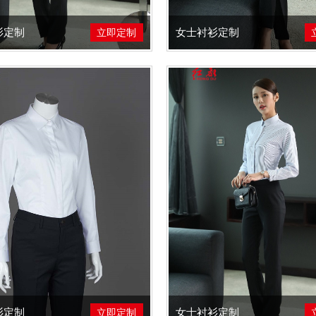
衫定制
女士衬衫定制
立即定制
衫定制
女士衬衫定制
立即定制