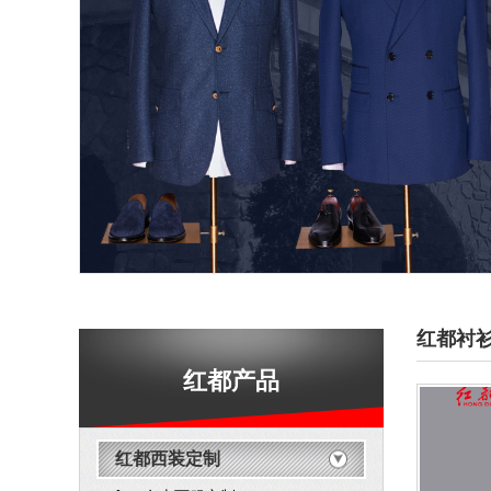
红都衬
红都产品
红都西装定制