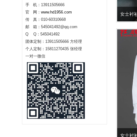
手 机：13911505666
官 网：
www.hd1956.com
女士衬
传 真：010-60310668
邮 箱：
545041492@qq.com
Q Q：545041492
团体定制：13911505666 方经理
个人定制：15811270435 张经理
一对一微信
女士衬